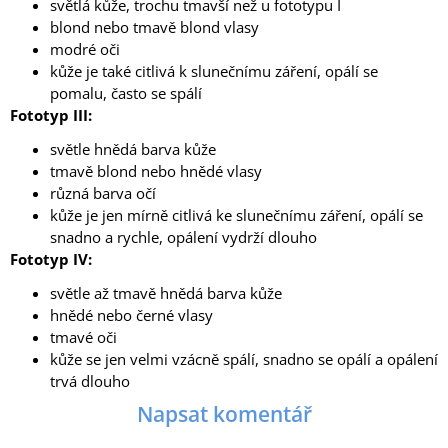
světlá kůže, trochu tmavší než u fototypu I
blond nebo tmavě blond vlasy
modré oči
kůže je také citlivá k slunečnímu záření, opálí se
pomalu, často se spálí
Fototyp III:
světle hnědá barva kůže
tmavě blond nebo hnědé vlasy
různá barva očí
kůže je jen mírně citlivá ke slunečnímu záření, opálí se
snadno a rychle, opálení vydrží dlouho
Fototyp IV:
světle až tmavě hnědá barva kůže
hnědé nebo černé vlasy
tmavé oči
kůže se jen velmi vzácně spálí, snadno se opálí a opálení
trvá dlouho
Napsat komentář