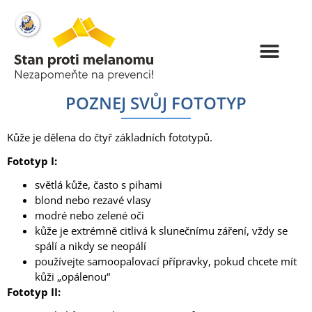
POZNEJ SVŮJ FOTOTYP
Kůže je dělena do čtyř základních fototypů.
Fototyp I:
světlá kůže, často s pihami
blond nebo rezavé vlasy
modré nebo zelené oči
kůže je extrémně citlivá k slunečnímu záření, vždy se
spálí a nikdy se neopálí
používejte samoopalovací přípravky, pokud chcete mít
kůži „opálenou“
Fototyp II: