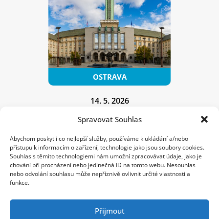
14. 5. 2026
10:00 – 18:00
Spravovat Souhlas
Shopping Park Avion
Abychom poskytli co nejlepší služby, používáme k ukládání a/nebo
přístupu k informacím o zařízení, technologie jako jsou soubory cookies.
Souhlas s těmito technologiemi nám umožní zpracovávat údaje, jako je
Máte znaménko?
chování při procházení nebo jedinečná ID na tomto webu. Nesouhlas
Nechte si je vyšetřit!
nebo odvolání souhlasu může nepříznivě ovlivnit určité vlastnosti a
funkce.
Přijmout