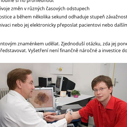
ohodlně si ho prohlédnout
 vývoje změn v různých časových odstupech
ostice a během několika sekund odhaduje stupeň závažnost
chivaci nebo jej elektronicky přeposlat pacientovi nebo dal
tovým znaménkem udělat. Zjednoduší otázku, zda jej ponecha
tavovat. Vyšetření není finančně náročné a investice do z