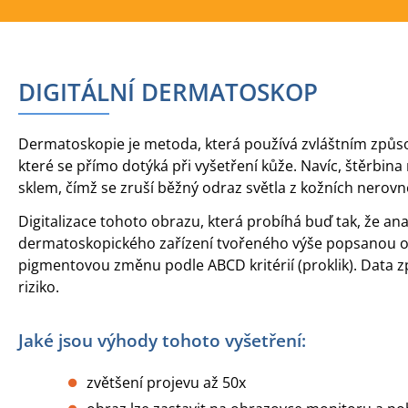
DIGITÁLNÍ DERMATOSKOP
Dermatoskopie je metoda, která používá zvláštním způsob
které se přímo dotýká při vyšetření kůže. Navíc, štěrbin
sklem, čímž se zruší běžný odraz světla z kožních nerovn
Digitalizace tohoto obrazu, která probíhá buď tak, že a
dermatoskopického zařízení tvořeného výše popsanou op
pigmentovou změnu podle ABCD kritérií (proklik). Data z
riziko.
Jaké jsou výhody tohoto vyšetření:
zvětšení projevu až 50x