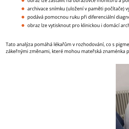
obraz lze zastavit na obrazovce monitoru a p
archivace snímku (uložení v paměti počítače)
podává pomocnou ruku při diferenciální diagn
obraz lze vytisknout pro klinickou i domácí ar
Tato analýza pomáhá lékařům v rozhodování, co s pigmen
zákeřnými změnami, které mohou mateřská znaménka předs