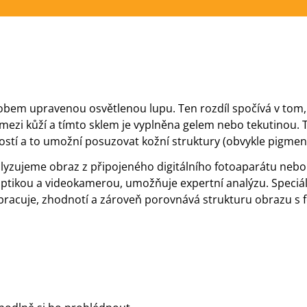
em upravenou osvětlenou lupu. Ten rozdíl spočívá v tom, že
a mezi kůží a tímto sklem je vyplněna gelem nebo tekutinou. 
ostí a to umožní posuzovat kožní struktury (obvykle pigment
nalyzujeme obraz z připojeného digitálního fotoaparátu nebo
tikou a videokamerou, umožňuje expertní analýzu. Speciá
pracuje, zhodnotí a zároveň porovnává strukturu obrazu s f