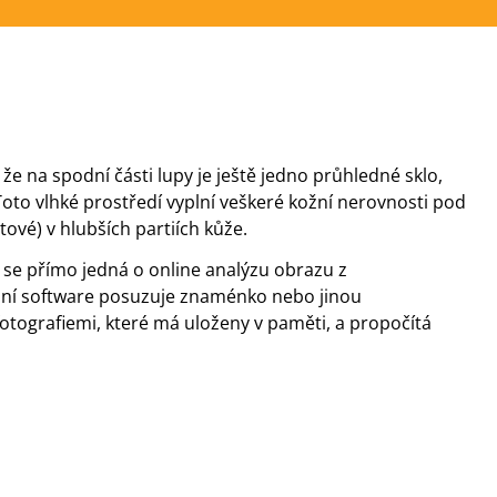
 na spodní části lupy je ještě jedno průhledné sklo,
Toto vlhké prostředí vyplní veškeré kožní nerovnosti pod
ové) v hlubších partiích kůže.
 se přímo jedná o online analýzu obrazu z
lní software posuzuje znaménko nebo jinou
otografiemi, které má uloženy v paměti, a propočítá