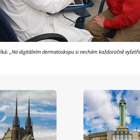
íká:
„Na digitálním dermatoskopu si nechám každoročně vyšetři