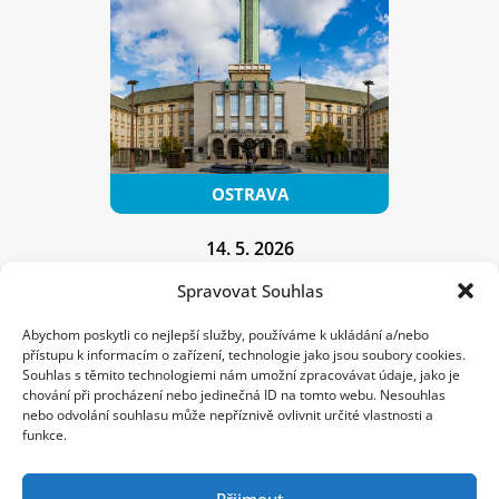
14. 5. 2026
10:00 – 18:00
Spravovat Souhlas
Shopping Park Avion
Abychom poskytli co nejlepší služby, používáme k ukládání a/nebo
přístupu k informacím o zařízení, technologie jako jsou soubory cookies.
Souhlas s těmito technologiemi nám umožní zpracovávat údaje, jako je
Máte znaménko?
chování při procházení nebo jedinečná ID na tomto webu. Nesouhlas
Nechte si je vyšetřit!
nebo odvolání souhlasu může nepříznivě ovlivnit určité vlastnosti a
funkce.
Přijmout