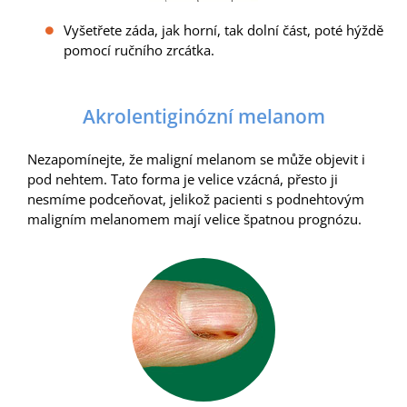
Vyšetřete záda, jak horní, tak dolní část, poté hýždě
pomocí ručního zrcátka.
Akrolentiginózní melanom
Nezapomínejte, že maligní melanom se může objevit i
pod nehtem. Tato forma je velice vzácná, přesto ji
nesmíme podceňovat, jelikož pacienti s podnehtovým
maligním melanomem mají velice špatnou prognózu.