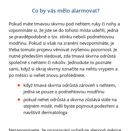
Co by vás mělo alarmovat?
Pokud máte tmavou skvrnu pod nehtem ruky či nohy a
vzpomínáte si, že jste se do tohoto místa udeřili, jedná
se pravděpodobně o tzv. stínku neboli podnehtovou
modřinu. Pokud si však na zranění nevzpomínáte, je
třeba tomuto projevu věnovat zvýšenou pozornost. Je
nutné především sledovat, zda tmavá skvrna odrůstá
společně s nehtem či nikoliv. Jednoduše to poznáte
sami, když si okraj skvrny označíte na nehtu vrypem a
po měsíci si nehet znovu prohlédnete.
když tmavá skvrna odrůstá zároveň s nehtem,
jedná se pouze o podnehtovou modřinu
pokud nehet odrůstá a skvrna zůstává stále na
stejném místě, měli byste pojmout podezření a
navštívit dermatologa
Nezapomínejte, že pozorování vyžaduje alespoň měsíce,