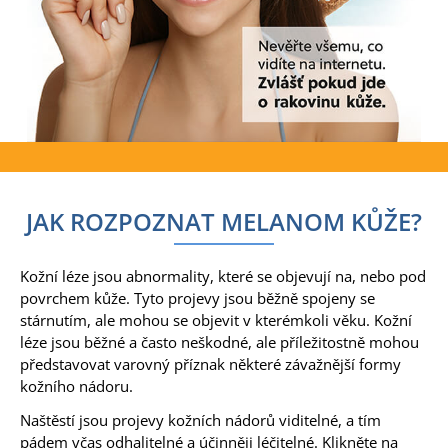
JAK ROZPOZNAT MELANOM KŮŽE?
Kožní léze jsou abnormality, které se objevují na, nebo pod
povrchem kůže. Tyto projevy jsou běžně spojeny se
stárnutím, ale mohou se objevit v kterémkoli věku. Kožní
léze jsou běžné a často neškodné, ale příležitostně mohou
představovat varovný příznak některé závažnější formy
kožního nádoru.
Naštěstí jsou projevy kožních nádorů viditelné, a tím
pádem včas odhalitelné a účinněji léčitelné. Klikněte na