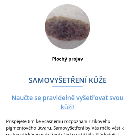
Plochý projev
SAMOVYŠETŘENÍ KŮŽE
Naučte se pravidelně vyšetřovat svou
kůži!
Přispějete tím ke včasnému rozpoznání rizikového
pigmentového útvaru. Samovyšetření by Vás mělo vést k
systematickému vyšetření všech partií těla. Následující