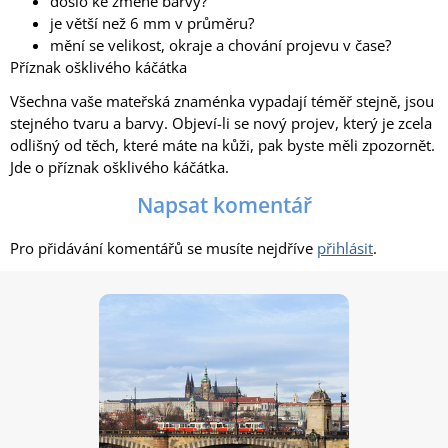
došlo ke změně barvy?
je větší než 6 mm v průměru?
mění se velikost, okraje a chování projevu v čase?
Příznak ošklivého káčátka
Všechna vaše mateřská znaménka vypadají téměř stejně, jsou
stejného tvaru a barvy. Objeví-li se nový projev, který je zcela
odlišný od těch, které máte na kůži, pak byste měli zpozornět.
Jde o příznak ošklivého káčátka.
Napsat komentář
Pro přidávání komentářů se musíte nejdříve
přihlásit
.