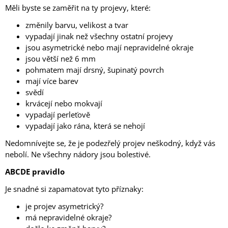
Měli byste se zaměřit na ty projevy, které:
změnily barvu, velikost a tvar
vypadají jinak než všechny ostatní projevy
jsou asymetrické nebo mají nepravidelné okraje
jsou větší než 6 mm
pohmatem mají drsný, šupinatý povrch
mají více barev
svědí
krvácejí nebo mokvají
vypadají perleťově
vypadají jako rána, která se nehojí
Nedomnívejte se, že je podezřelý projev neškodný, když vás
nebolí. Ne všechny nádory jsou bolestivé.
ABCDE pravidlo
Je snadné si zapamatovat tyto příznaky:
je projev asymetrický?
má nepravidelné okraje?