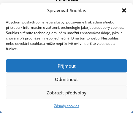
10:00 – 18:00
Spravovat Souhlas
Shopping Park Avion
Abychom poskytli co nejlepší služby, používáme k ukládání a/nebo
přístupu k informacím o zařízení, technologie jako jsou soubory cookies.
Souhlas s těmito technologiemi nám umožní zpracovávat údaje, jako je
Máte znaménko?
chování při procházení nebo jedinečná ID na tomto webu. Nesouhlas
Nechte si je vyšetřit!
nebo odvolání souhlasu může nepříznivě ovlivnit určité vlastnosti a
funkce.
Přijmout
Odmítnout
Zobrazit předvolby
Zásady cookies
„Účastí ve Stanu proti melanomu souhlasím s pořízením
a využití fotodokumentace, na které mohu být zachycen,
k propagaci projektu Stan proti melanomu.“