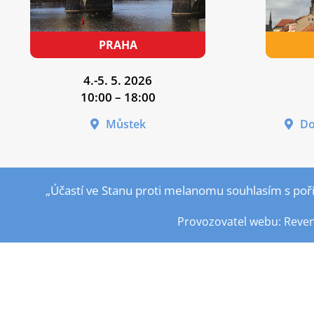
4.-5. 5. 2026
10:00 – 18:00
Můstek
Do
„Účastí ve Stanu proti melanomu souhlasím s poř
Provozovatel webu: Reveni