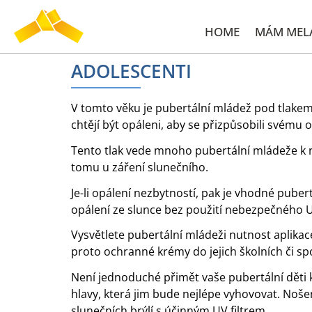
HOME
MÁM ME
ADOLESCENTI
V tomto věku je pubertální mládež pod tlakem
chtějí být opáleni, aby se přizpůsobili svému o
Tento tlak vede mnoho pubertální mládeže k ná
tomu u záření slunečního.
Je-li opálení nezbytností, pak je vhodné pub
opálení ze slunce bez použití nebezpečného U
Vysvětlete pubertální mládeži nutnost aplikace
proto ochranné krémy do jejich školních či sp
Není jednoduché přimět vaše pubertální děti k
hlavy, která jim bude nejlépe vyhovovat. Noše
slunečních brýlí s účinným UV filtrem.