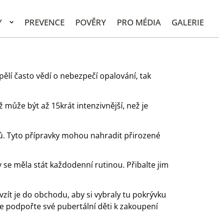
Y
PREVENCE
POVĚRY
PRO MÉDIA
GALERIE
ělí často vědí o nebezpečí opalování, tak
 může být až 15krát intenzivnější, než je
ů. Tyto přípravky mohou nahradit přirozené
y se měla stát každodenní rutinou. Přibalte jim
zít je do obchodu, aby si vybraly tu pokrývku
le podpořte své pubertální děti k zakoupení